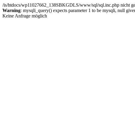
/is/htdocs/wp11027662_138SBKGDLS/www/sql/sql.inc.php nicht ge
Warning
: mysqli_query() expects parameter 1 to be mysqli, null give
Keine Anfrage möglich